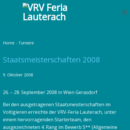
S
k
i
p
t
o
Home
-
Turniere
c
o
Staatsmeisterschaften 2008
n
t
9. Oktober 2008
e
n
26. – 28. September 2008 in Wien Gerasdorf
t
Bei den ausgetragenen Staatsmeisterschaften im
Voltigieren erreichte der VRV-Feria Lauterach, unter
einem hervorragenden Starterteam, den
ausgezeichneten 4. Rang im Bewerb S** (Allgemeine