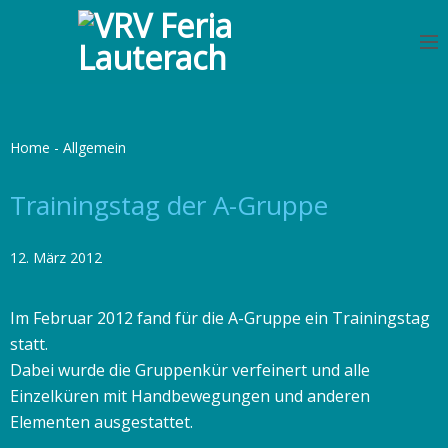
S
k
i
p
t
o
Home
-
Allgemein
c
o
Trainingstag der A-Gruppe
n
t
12. März 2012
e
n
Im Februar 2012 fand für die A-Gruppe ein Trainingstag
t
statt.
Dabei wurde die Gruppenkür verfeinert und alle
Einzelküren mit Handbewegungen und anderen
Elementen ausgestattet.