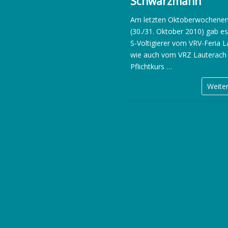
Schwarzmann
Am letzten Oktoberwochene
(30./31. Oktober 2010) gab es
S-Voltigierer vom VRV-Feria 
wie auch vom VRZ Lauterach
Pflichtkurs …
Weite
S
e
i
t
e