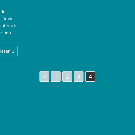
nde
 für die
Lauterach
 einen
rlesen
<
1
2
3
4