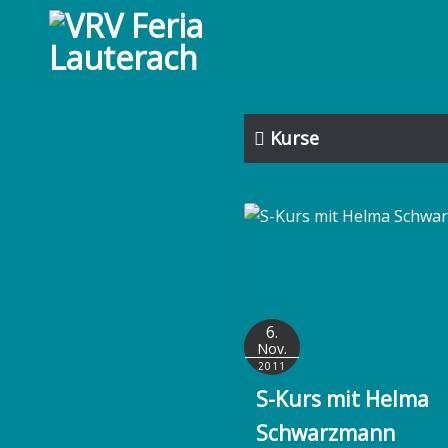
S
k
i
p
t
Kurse
o
c
o
n
t
e
n
t
6.
Nov.
2011
S-Kurs mit Helma
Schwarzmann