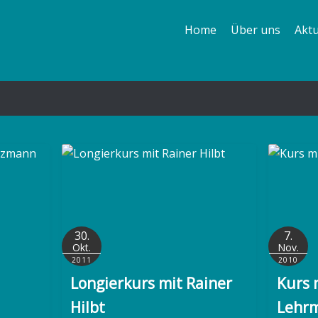
Home
Über uns
Aktu
Pferde
Voltigierer
Trainer
Erfolge
30.
7.
Okt.
Nov.
2011
2010
Longierkurs mit Rainer
Kurs 
Hilbt
Lehr