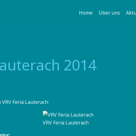
Home
Über uns
Aktu
Pferde
Voltigierer
Trainer
auterach 2014
Erfolge
n VRV Feria Lauterach:
VRV Feria Lauterach
nior: