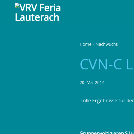
S
k
i
p
t
o
Home
-
Nachwuchs
c
CVN-C L
o
n
t
e
20. Mai 2014
n
t
Tolle Ergebnisse für de
Gruppenvoltigieren S Ju