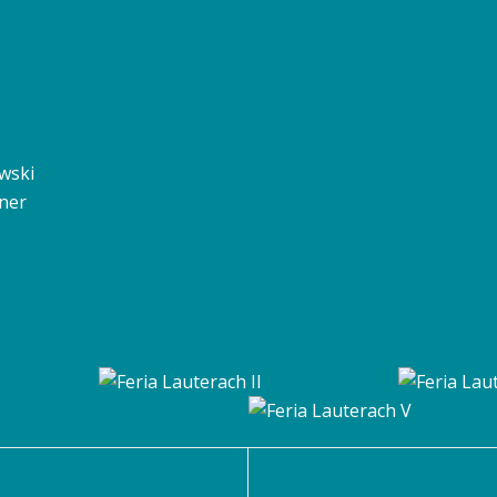
owski
tner