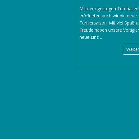
Mit dem gestrigen Turnhallen
eröffneten auch wir die neue
Turniersaison. Mit viel Spaß 
Freude haben unsere Voltigier
neue Einz…
Weite
S
e
i
t
e