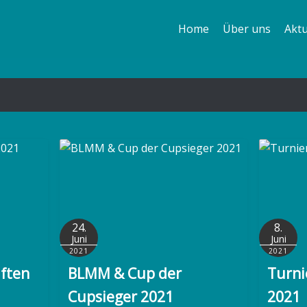
Home
Über uns
Aktu
Pferde
Voltigierer
Trainer
Erfolge
24.
8.
Juni
Juni
2021
2021
ften
BLMM & Cup der
Turni
Cupsieger 2021
2021