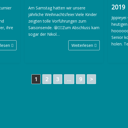
2019
turnier
Am Samstag hatten wir unsere
jährliche Weihnachtsfeier.Viele Kinder
Jippieyei
und
zeigten tolle Vorführungen zum
heutigen
er, ihre
Saisonsende. 🤩🤸‍♀️Zum Abschluss kam
hooooooo
sogar der Nikol…
Senior k
holen. 
rlesen
Weiterlesen
1
2
3
…
9
>