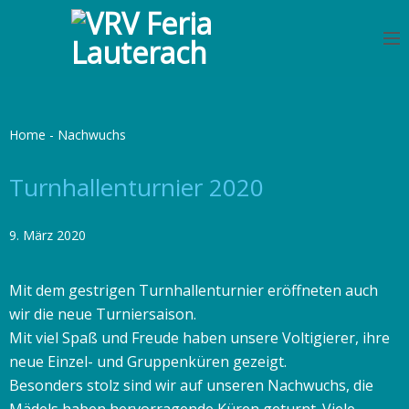
S
k
i
p
t
o
Home
-
Nachwuchs
c
o
Turnhallenturnier 2020
n
t
9. März 2020
e
n
Mit dem gestrigen Turnhallenturnier eröffneten auch
t
wir die neue Turniersaison.
Mit viel Spaß und Freude haben unsere Voltigierer, ihre
neue Einzel- und Gruppenküren gezeigt.
Besonders stolz sind wir auf unseren Nachwuchs, die