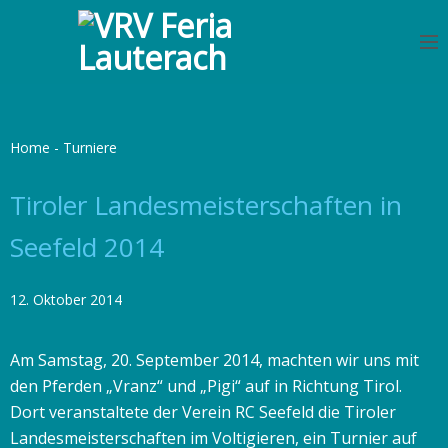
S
k
i
p
t
o
Home
-
Turniere
c
o
Tiroler Landesmeisterschaften in
n
Seefeld 2014
t
e
n
12. Oktober 2014
t
Am Samstag, 20. September 2014, machten wir uns mit
den Pferden „Vranz“ und „Pigi“ auf in Richtung Tirol.
Dort veranstaltete der Verein RC Seefeld die Tiroler
Landesmeisterschaften im Voltigieren, ein Turnier auf