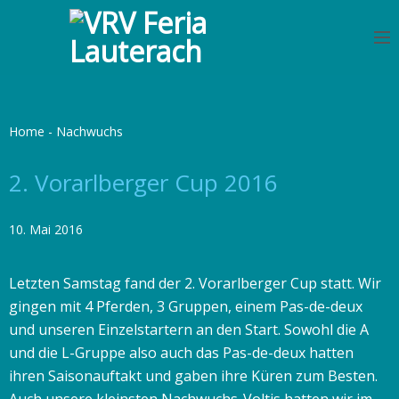
S
k
i
p
t
o
Home
-
Nachwuchs
c
o
2. Vorarlberger Cup 2016
n
t
10. Mai 2016
e
n
Letzten Samstag fand der 2. Vorarlberger Cup statt. Wir
t
gingen mit 4 Pferden, 3 Gruppen, einem Pas-de-deux
und unseren Einzelstartern an den Start. Sowohl die A
und die L-Gruppe also auch das Pas-de-deux hatten
ihren Saisonauftakt und gaben ihre Küren zum Besten.