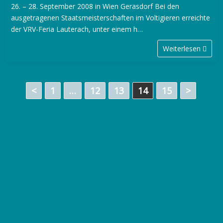
26. – 28. September 2008 in Wien Gerasdorf Bei den
ausgetragenen Staatsmeisterschaften im Voltigieren erreichte
der VRV-Feria Lauterach, unter einem h…
Weiterlesen
S
<
1
…
12
13
14
15
>
e
i
t
e
n
n